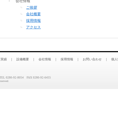
会社情報
ご挨拶
会社概要
採用情報
アクセス
工実績
｜
設備概要
｜
会社情報
｜
採用情報
｜
お問い合わせ
｜
個人
0280-92-8054 FAX 0280-92-6455
eserved.