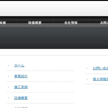
設
会
お
備
社
問
概
情
い
要
報
合
わ
せ
ホーム
お問い合
事業紹介
個人情報
施工実績
設備概要