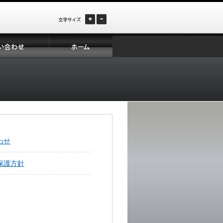
大
小
ホ
ー
ム
わせ
保護方針