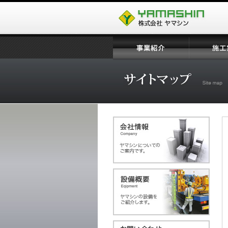
文
｜
株
字
式
サ
会
イ
社
事
施
ズ
ヤ
業
工
マ
紹
実
シ
介
績
ン